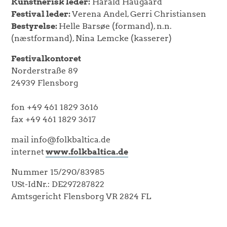
Kunstnerisk leder:
Harald Haugaard
Festival leder:
Verena Andel, Gerri Christiansen
Bestyrelse:
Helle Barsøe (formand), n.n.
(næstformand), Nina Lemcke (kasserer)
Festivalkontoret
Norderstraße 89
24939 Flensborg
fon +49 461 1829 3616
fax +49 461 1829 3617
mail info@folkbaltica.de
internet
www.folkbaltica.de
Nummer 15/290/83985
USt-IdNr.: DE297287822
Amtsgericht Flensborg VR 2824 FL