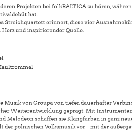
nderen Projekten bei folkBALTICA zu hören, währen
tivaldebüt hat.
s Streichquartett erinnert, diese vier Ausnahmekü
 Herz und inspirierender Quelle.
el
, Maultrommel
die Musik von Groupa von tiefer, dauerhafter Verbi
er Weiterentwicklung geprägt. Mit Instrumenten 
und Melodeon schaffen sie Klangfarben in ganz ne
elt der polnischen Volksmusik vor – mit der außer