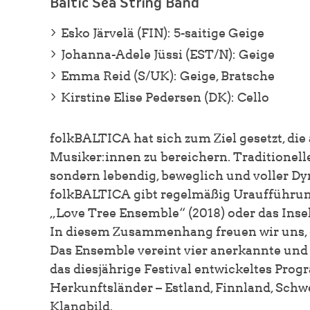
Baltic Sea String Band
Esko Järvelä (FIN): 5-saitige Geige
Johanna-Adele Jüssi (EST/N): Geige
Emma Reid (S/UK): Geige, Bratsche
Kirstine Elise Pedersen (DK): Cello
folkBALTICA hat sich zum Ziel gesetzt, d
Musiker:innen zu bereichern. Traditionell
sondern lebendig, beweglich und voller D
folkBALTICA gibt regelmäßig Uraufführunge
„Love Tree Ensemble“ (2018) oder das Inse
In diesem Zusammenhang freuen wir uns, er
Das Ensemble vereint vier anerkannte und g
das diesjährige Festival entwickeltes Prog
Herkunftsländer – Estland, Finnland, Sch
Klangbild.